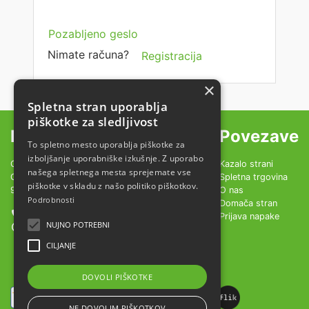
Pozabljeno geslo
Nimate računa?
Registracija
×
Spletna stran uporablja
piškotke za sledljivost
Kontakt
Povezave
To spletno mesto uporablja piškotke za
izboljšanje uporabniške izkušnje. Z uporabo
OBČINA LENDAVA - LENDVA KÖZSEG
Kazalo strani
našega spletnega mesta sprejemate vse
GLAVNA ULICA 20
Spletna trgovina
piškotke v skladu z našo politiko piškotkov.
9220 LENDAVA - LENDVA
O nas
Podrobnosti
Domača stran
+386 1 200 98 83
Prijava napake
NUJNO POTREBNI
info@vinarium-lendava.si
CILJANJE
DOVOLI PIŠKOTKE
NE DOVOLIM PIŠKOTKOV